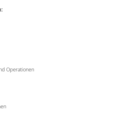
:
und Operationen
men